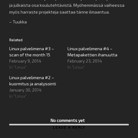
ja julkaista osa koulutehtävistä. Myöhemmässä vaiheessa
myös harraste projekteja saattaa tänne ilmaantua.
– Tuukka
Related
Linux palvelimena #3 –
Linux palvelimena #4 –
scan of the month 15
Metapakettien ihanuutta
February 9, 2014
February 23, 2014
In "Linux"
In "Linux"
Linux palvelimena #2 –
kuormitus ja analysointi
January 30, 2014
In "Linux"
No comments yet
LEAVE A REPLY