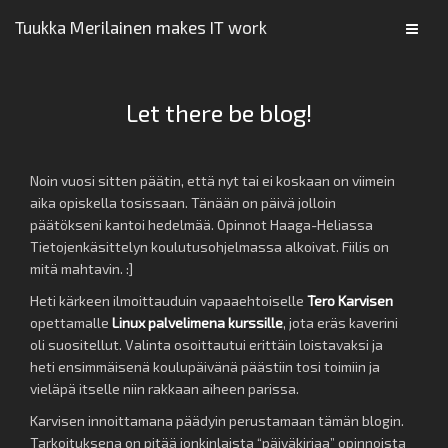
Tuukka Merilainen makes IT work
Let there be blog!
Noin vuosi sitten päätin, että nyt tai ei koskaan on viimein
aika opiskella tosissaan. Tänään on päivä jolloin
päätökseni kantoi hedelmää. Opinnot Haaga-Heliassa
Tietojenkäsittelyn koulutusohjelmassa alkoivat. Fiilis on
mitä mahtavin. :]
Heti kärkeen ilmoittauduin vapaaehtoiselle
Tero Karvisen
opettamalle
Linux palvelimena kurssille
, jota eräs kaverini
oli suositellut. Valinta osoittautui erittäin loistavaksi ja
heti ensimmäisenä koulupäivänä päästiin tosi toimiin ja
vieläpä itselle niin rakkaan aiheen parissa.
Karvisen innoittamana päädyin perustamaan tämän blogin.
Tarkoituksena on pitää jonkinlaista “päiväkirjaa” opinnoista